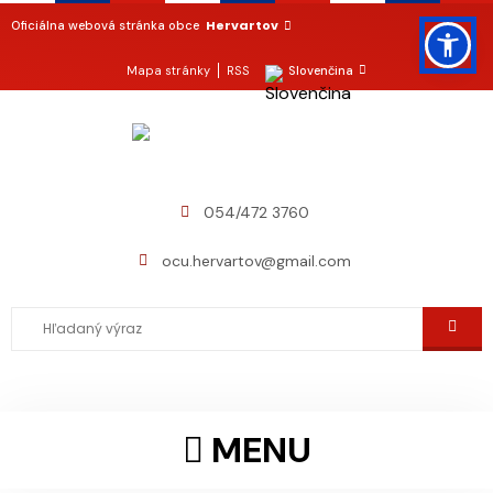
Hervartov
Oficiálna webová stránka obce
Mapa stránky
RSS
Slovenčina
054/472 3760
ocu.hervartov@gmail.com
MENU