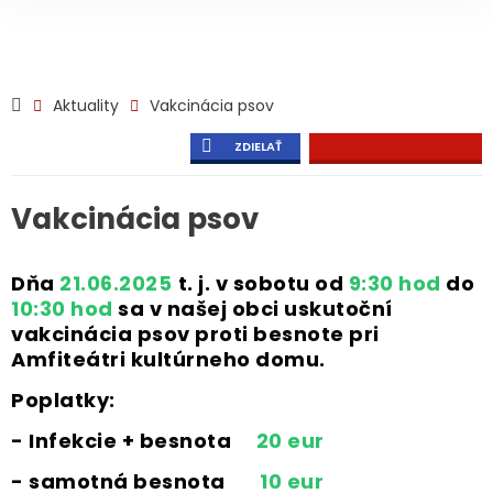
Aktuality
Vakcinácia psov
ZDIELAŤ
Vakcinácia psov
Dňa
21.06.2025
t. j. v sobotu
od
9:30 hod
do
10:30 hod
sa v našej obci uskutoční
vakcinácia psov proti besnote pri
Amfiteátri kultúrneho domu.
Poplatky:
- Infekcie + besnota
20 eur
- samotná besnota
10 eur