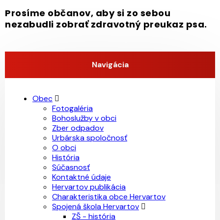
Prosíme občanov, aby si zo sebou
nezabudli zobrať zdravotný preukaz psa.
Navigácia
Obec
Fotogaléria
Bohoslužby v obci
Zber odpadov
Urbárska spoločnosť
O obci
História
Súčasnosť
Kontaktné údaje
Hervartov publikácia
Charakteristika obce Hervartov
Spojená škola Hervartov
ZŠ - história