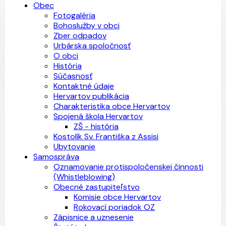
Obec
Fotogaléria
Bohoslužby v obci
Zber odpadov
Urbárska spoločnosť
O obci
História
Súčasnosť
Kontaktné údaje
Hervartov publikácia
Charakteristika obce Hervartov
Spojená škola Hervartov
ZŠ - história
Kostolík Sv. Františka z Assisi
Ubytovanie
Samospráva
Oznamovanie protispoločenskej činnosti
(Whistleblowing)
Obecné zastupiteľstvo
Komisie obce Hervartov
Rokovací poriadok OZ
Zápisnice a uznesenie