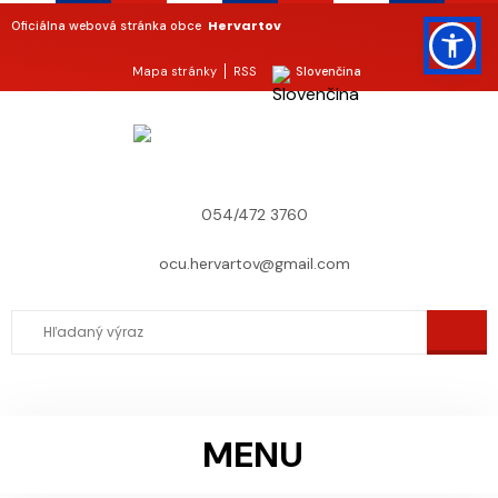
Hervartov
Oficiálna webová stránka obce
Mapa stránky
RSS
Slovenčina
054/472 3760
ocu.hervartov@gmail.com
MENU