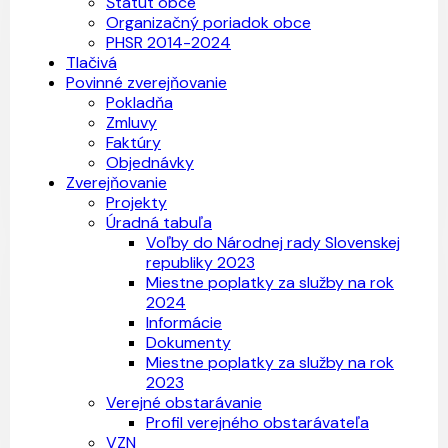
Štatút obce
Organizačný poriadok obce
PHSR 2014-2024
Tlačivá
Povinné zverejňovanie
Pokladňa
Zmluvy
Faktúry
Objednávky
Zverejňovanie
Projekty
Úradná tabuľa
Voľby do Národnej rady Slovenskej
republiky 2023
Miestne poplatky za služby na rok
2024
Informácie
Dokumenty
Miestne poplatky za služby na rok
2023
Verejné obstarávanie
Profil verejného obstarávateľa
VZN