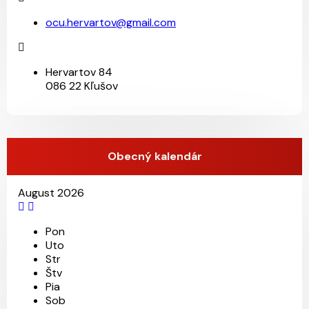
ocu.hervartov@gmail.com
Hervartov 84
086 22 Kľušov
Obecný kalendár
August 2026
Pon
Uto
Str
Štv
Pia
Sob