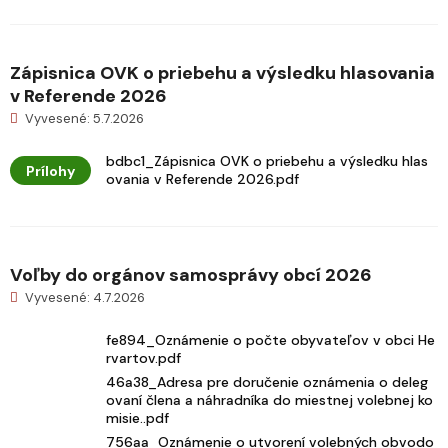
Zápisnica OVK o priebehu a výsledku hlasovania
v Referende 2026
Vyvesené: 5.7.2026
bdbc1_Zápisnica OVK o priebehu a výsledku hlas
Prílohy
ovania v Referende 2026.pdf
Voľby do orgánov samosprávy obcí 2026
Vyvesené: 4.7.2026
fe894_Oznámenie o počte obyvateľov v obci He
rvartov.pdf
46a38_Adresa pre doručenie oznámenia o deleg
ovaní člena a náhradníka do miestnej volebnej ko
misie..pdf
756aa_Oznámenie o utvorení volebných obvodo