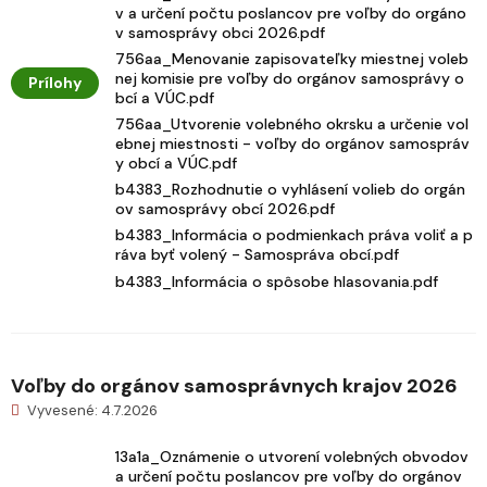
v a určení počtu poslancov pre voľby do orgáno
v samosprávy obci 2026.pdf
756aa_Menovanie zapisovateľky miestnej voleb
nej komisie pre voľby do orgánov samosprávy o
Prílohy
bcí a VÚC.pdf
756aa_Utvorenie volebného okrsku a určenie vol
ebnej miestnosti - voľby do orgánov samospráv
y obcí a VÚC.pdf
b4383_Rozhodnutie o vyhlásení volieb do orgán
ov samosprávy obcí 2026.pdf
b4383_Informácia o podmienkach práva voliť a p
ráva byť volený - Samospráva obcí.pdf
b4383_Informácia o spôsobe hlasovania.pdf
Voľby do orgánov samosprávnych krajov 2026
Vyvesené: 4.7.2026
13a1a_Oznámenie o utvorení volebných obvodov
a určení počtu poslancov pre voľby do orgánov