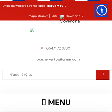
Hervartov
Oficiálna webová stránka obce
Mapa stránky
RSS
Slovenčina
054/472 3760
ocu.hervartov@gmail.com
MENU