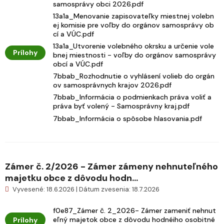
samosprávy obci 2026.pdf
13a1a_Menovanie zapisovateľky miestnej volebn
ej komisie pre voľby do orgánov samosprávy ob
cí a VÚC.pdf
13a1a_Utvorenie volebného okrsku a určenie vole
Prílohy
bnej miestnosti - voľby do orgánov samosprávy
obcí a VÚC.pdf
7bbab_Rozhodnutie o vyhlásení volieb do orgán
ov samosprávnych krajov 2026.pdf
7bbab_Informácia o podmienkach práva voliť a
práva byť volený - Samosprávny kraj.pdf
7bbab_Informácia o spôsobe hlasovania.pdf
Zámer č. 2/2026 - Zámer zámeny nehnuteľného
majetku obce z dôvodu hodn...
Vyvesené: 18.6.2026 | Dátum zvesenia: 18.7.2026
f0e87_Zámer č. 2_2026- Zámer zameniť nehnut
eľný majetok obce z dôvodu hodnéiho osobitné
Prílohy