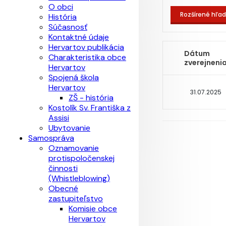
O obci
Rozšírené hľa
História
Súčasnosť
Kontaktné údaje
Hervartov publikácia
Dátum
Charakteristika obce
zverejneni
Hervartov
Spojená škola
Hervartov
31.07.2025
ZŠ - história
Kostolík Sv. Františka z
Assisi
Ubytovanie
Samospráva
Oznamovanie
protispoločenskej
činnosti
(Whistleblowing)
Obecné
zastupiteľstvo
Komisie obce
Hervartov