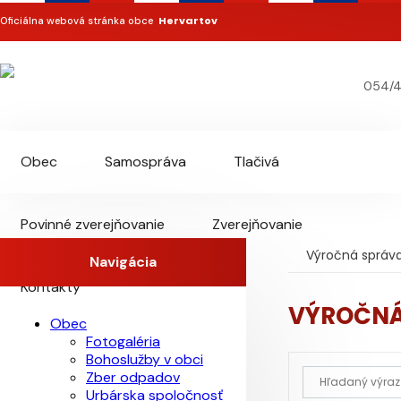
Hervartov
Oficiálna webová stránka obce
054/4
Obec
Samospráva
Tlačivá
Povinné zverejňovanie
Zverejňovanie
Výročná správa
Navigácia
Kontakty
VÝROČNÁ
Obec
Fotogaléria
Bohoslužby v obci
Zber odpadov
Urbárska spoločnosť