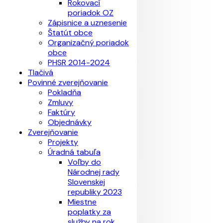
Rokovací
poriadok OZ
Zápisnice a uznesenie
Štatút obce
Organizačný poriadok
obce
PHSR 2014-2024
Tlačivá
Povinné zverejňovanie
Pokladňa
Zmluvy
Faktúry
Objednávky
Zverejňovanie
Projekty
Úradná tabuľa
Voľby do
Národnej rady
Slovenskej
republiky 2023
Miestne
poplatky za
služby na rok