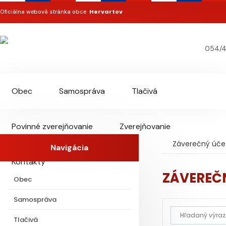
Hervartov
Oficiálna webová stránka obce
054/4
Obec
Samospráva
Tlačivá
Povinné zverejňovanie
Zverejňovanie
Záverečný úče
Navigácia
Kontakty
ZÁVEREČN
Obec
Samospráva
Tlačivá