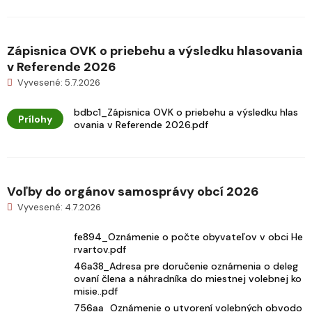
Zápisnica OVK o priebehu a výsledku hlasovania
v Referende 2026
Vyvesené: 5.7.2026
bdbc1_Zápisnica OVK o priebehu a výsledku hlas
Prílohy
ovania v Referende 2026.pdf
Voľby do orgánov samosprávy obcí 2026
Vyvesené: 4.7.2026
fe894_Oznámenie o počte obyvateľov v obci He
rvartov.pdf
46a38_Adresa pre doručenie oznámenia o deleg
ovaní člena a náhradníka do miestnej volebnej ko
misie..pdf
756aa_Oznámenie o utvorení volebných obvodo