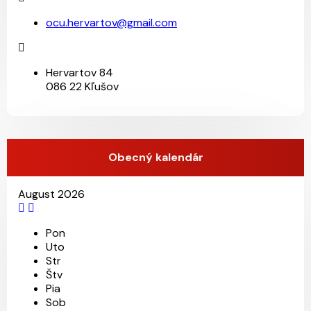
ocu.hervartov@gmail.com
Hervartov 84
086 22 Kľušov
Obecný kalendár
August 2026
Pon
Uto
Str
Štv
Pia
Sob