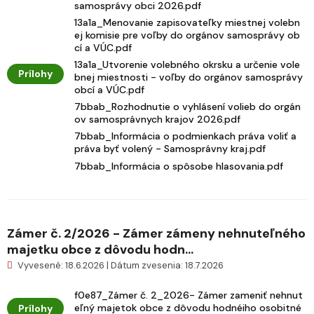
samosprávy obci 2026.pdf
13a1a_Menovanie zapisovateľky miestnej volebn
ej komisie pre voľby do orgánov samosprávy ob
cí a VÚC.pdf
13a1a_Utvorenie volebného okrsku a určenie vole
Prílohy
bnej miestnosti - voľby do orgánov samosprávy
obcí a VÚC.pdf
7bbab_Rozhodnutie o vyhlásení volieb do orgán
ov samosprávnych krajov 2026.pdf
7bbab_Informácia o podmienkach práva voliť a
práva byť volený - Samosprávny kraj.pdf
7bbab_Informácia o spôsobe hlasovania.pdf
Zámer č. 2/2026 - Zámer zámeny nehnuteľného
majetku obce z dôvodu hodn...
Vyvesené: 18.6.2026 | Dátum zvesenia: 18.7.2026
f0e87_Zámer č. 2_2026- Zámer zameniť nehnut
eľný majetok obce z dôvodu hodnéiho osobitné
Prílohy