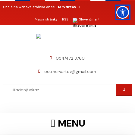
Hervartov
Oficiálna webová stránka obce
Mapa stránky
RSS
Slovenčina
054/472 3760
ocu.hervartov@gmail.com
MENU