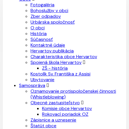
Fotogaléria
Bohoslužby v obci
Zber odpadov
Urbárska spoločnosť
O obci
História
Súčasnosť
Kontaktné údaje
Hervartov publikácia
Charakteristika obce Hervartov
Spojená škola Hervartov
ZŠ - história
Kostolík Sv. Františka z Assisi
Ubytovanie
Samospráva
Oznamovanie protispoločenskej činnosti
(Whistleblowing)
Obecné zastupiteľstvo
Komisie obce Hervartov
Rokovací poriadok OZ
Zápisnice a uznesenie
Štatút obce