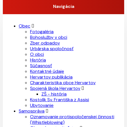
Navigácia
Obec
Fotogaléria
Bohoslužby v obci
Zber odpadov
Urbárska spoločnosť
O obci
História
Súčasnosť
Kontaktné údaje
Hervartov publikácia
Charakteristika obce Hervartov
Spojená škola Hervartov
ZŠ - história
Kostolík Sv. Františka z Assisi
Ubytovanie
Samospráva
Oznamovanie protispoločenskej činnosti
(Whistleblowing)