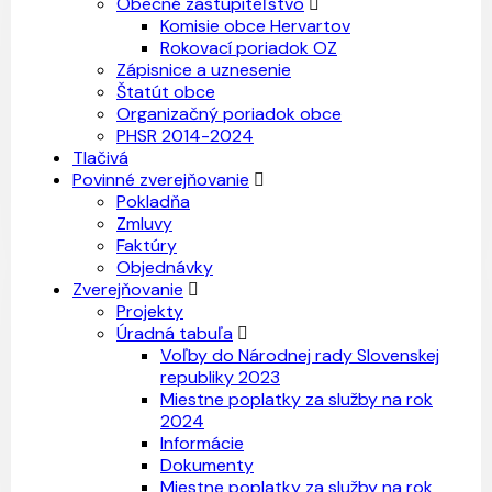
Obecné zastupiteľstvo
Komisie obce Hervartov
Rokovací poriadok OZ
Zápisnice a uznesenie
Štatút obce
Organizačný poriadok obce
PHSR 2014-2024
Tlačivá
Povinné zverejňovanie
Pokladňa
Zmluvy
Faktúry
Objednávky
Zverejňovanie
Projekty
Úradná tabuľa
Voľby do Národnej rady Slovenskej
republiky 2023
Miestne poplatky za služby na rok
2024
Informácie
Dokumenty
Miestne poplatky za služby na rok