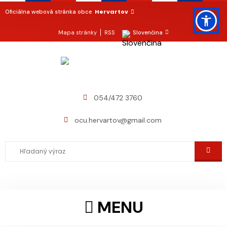
Hervartov
Oficiálna webová stránka obce
Mapa stránky
RSS
Slovenčina
054/472 3760
ocu.hervartov@gmail.com
MENU