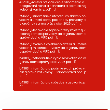
46a38_Adresa pre doručenie oznámenia o
delegovaní člena a náhradníka do miestnej
volebnej komisie..pdf
756aa_Oznámenie o utvorení volebných ob
vodov a určení počtu poslancov pre voľby d
o orgánov samosprávy obci 2026.pdf
756aa_Menovanie zapisovateľky miestnej v
olebnej komisie pre voľby do orgánov samo
správy obcí a VÚC.pdf
756aa_Utvorenie volebného okrsku a určenie
volebnej miestnosti - voľby do orgánov sam
osprávy obcí a VÚC.pdf
b4383_Rozhodnutie o vyhlásení volieb do or
gánov samosprávy obcí 2026.pdf
b4383_Informácia o podmienkach práva v
oliť a práva byť volený - Samospráva obcí.p
df
b4383_Informácia o spôsobe hlasovania.p
df